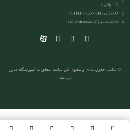
15، پلاک 2
01132205309 - 09111148568
fannavaracademy@gmail.com
© تمامی حقوق مادی و معنوی این سایت متعلق به
آ
موزشگاه فناور
می‌باشد.