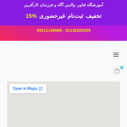
آموزشگاه فناور، والدین آگاه و فرزندان کارآفرین
تخفیف ثبت‌نام غیرحضوری
15%
01132205309 - 09111148568
0