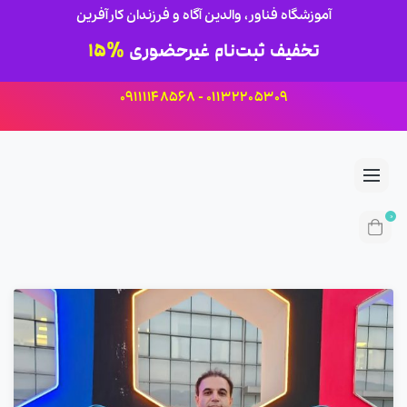
آموزشگاه فناور، والدین آگاه و فرزندان کارآفرین
تخفیف ثبت‌نام غیرحضوری
15%
01132205309 - 09111148568
0