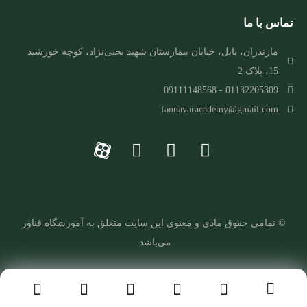
تماس با ما
مازندران، بابل، خیابان بیمارستان شهید یحیی‌نژاد، کوچه خورشید
15، پلاک 2
01132205309 - 09111148568
fannavaracademy@gmail.com
© تمامی حقوق مادی و معنوی این سایت متعلق به
آ
موزشگاه فناور
می‌باشد.