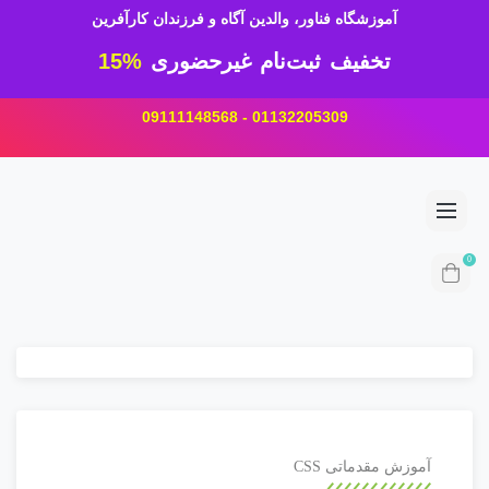
آموزشگاه فناور، والدین آگاه و فرزندان کارآفرین
تخفیف ثبت‌نام غیرحضوری
15%
01132205309 - 09111148568
0
آموزش مقدماتی CSS