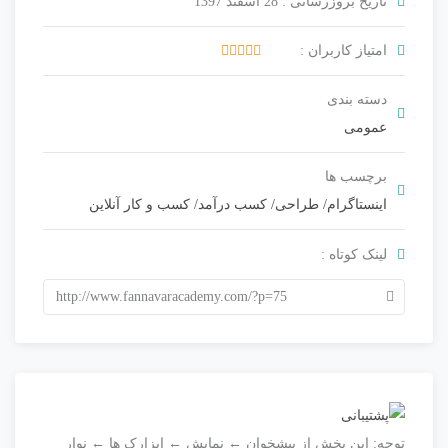
تاریخ بروزرسانی : 28 اسفند 1397
امتیاز کاربران :
4
3.75
رای
دسته بندی
عمومی
برچسب ها
اینستاگرام
/
طراحی
/
کسب درآمد
/
کسب و کار آنلاین
لینک کوتاه :
http://www.fannavaracademy.com/?p=75
توجه: این بخش از پیشخوان ← نمایش ← ابزارک ها ← نوار