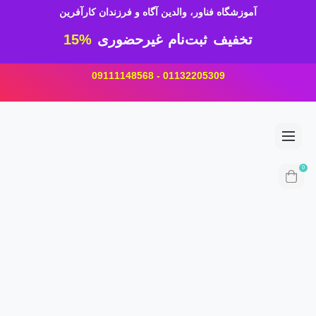
آموزشگاه فناور، والدین آگاه و فرزندان کارآفرین
تخفیف ثبت‌نام غیرحضوری
15%
01132205309 - 09111148568
0